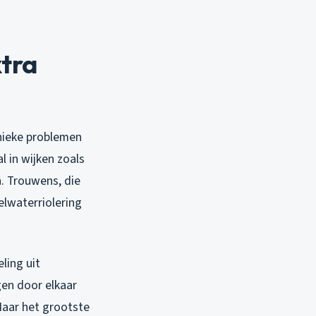
tra
nieke problemen
l in wijken zoals
. Trouwens, die
elwaterriolering
ling uit
gen door elkaar
Maar het grootste