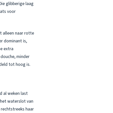
Die glibberige laag
aats voor
t alleen naar rotte
er dominant is,
ze extra
e douche, minder
eld tot hoog is.
d al weken last
 het waterslot van
 rechtstreeks haar