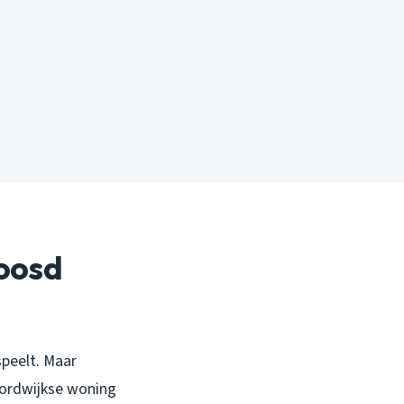
loosd
speelt. Maar
oordwijkse woning