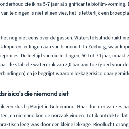
onderhoud zie ik na 5-7 jaar al significante biofilm-vorming. 
an leidingen is niet alleen vies, het is letterlijk een broedpl
et nog niet eens over de gassen. Waterstofsulfide ruikt nie
ok koperen leidingen aan van binnenuit. In Zeeburg, waar kop
ieproces. De leeftijd van die leidingen, 50 tot 70 jaar, maakt 
aar de stabiele waterdruk van 3,0 bar aan toe (goed voor d
rbindingen) en je begrijpt waarom lekkagerisico daar gemidd
risico’s die niemand ziet
k een klus bij Marjet in Guldemond. Haar dochter van zes ha
ten, en niemand kon de oorzaak vinden. Tot ik ontdekte dat
praktisch leeg was door een kleine lekkage. Rioollucht drong