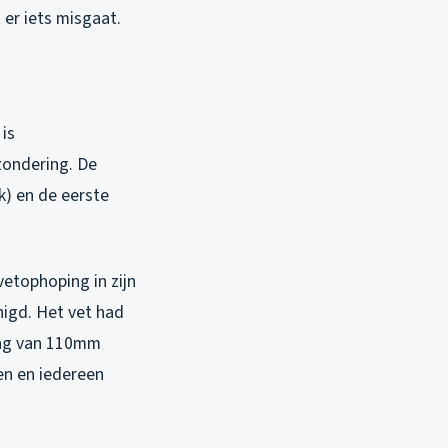
er iets misgaat.
is
zondering. De
k) en de eerste
etophoping in zijn
nigd. Het vet had
ing van 110mm
n en iedereen