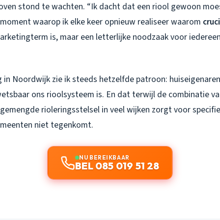
 boven stond te wachten. “Ik dacht dat een riool gewoon moes
et moment waarop ik elke keer opnieuw realiseer waarom
cruc
rketingterm is, maar een letterlijke noodzaak voor iedereen
g in Noordwijk zie ik steeds hetzelfde patroon: huiseigenar
etsbaar ons rioolsysteem is. En dat terwijl de combinatie v
gemengde rioleringsstelsel in veel wijken zorgt voor specifi
gemeenten niet tegenkomt.
NU BEREIKBAAR
BEL 085 019 51 28