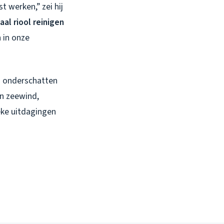
t werken,” zei hij
iaal riool reinigen
 in onze
en onderschatten
an zeewind,
eke uitdagingen