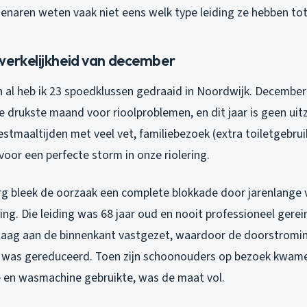
enaren weten vaak niet eens welk type leiding ze hebben tot 
werkelijkheid van december
 al heb ik 23 spoedklussen gedraaid in Noordwijk. December 
e drukste maand voor rioolproblemen, en dit jaar is geen uit
stmaaltijden met veel vet, familiebezoek (extra toiletgebrui
voor een perfecte storm in onze riolering.
urg bleek de oorzaak een complete blokkade door jarenlange v
ng. Die leiding was 68 jaar oud en nooit professioneel gerei
nlaag aan de binnenkant vastgezet, waardoor de doorstrom
was gereduceerd. Toen zijn schoonouders op bezoek kwame
e en wasmachine gebruikte, was de maat vol.