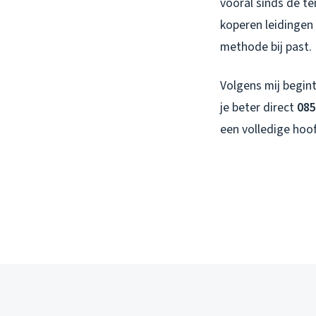
vooral sinds de te
koperen leidingen 
methode bij past.
Volgens mij begint
je beter direct
085
een volledige hoof