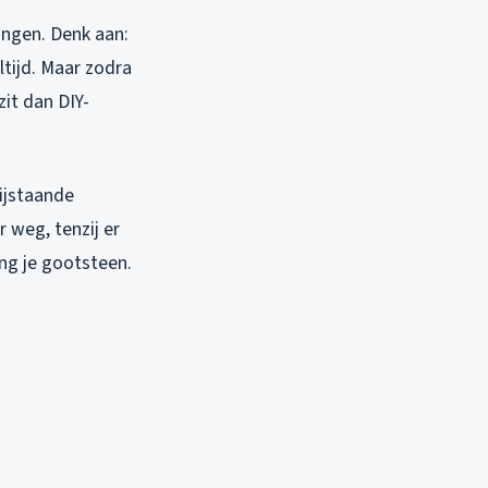
ingen. Denk aan:
tijd. Maar zodra
zit dan DIY-
rijstaande
 weg, tenzij er
ing je gootsteen.