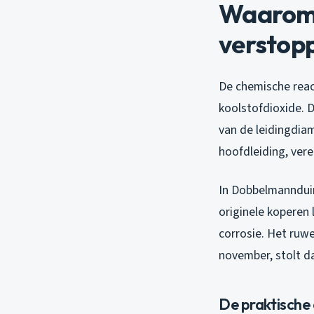
Waarom w
verstop
De chemische reac
koolstofdioxide. 
van de leidingdiam
hoofdleiding, vere
In Dobbelmannduin 
originele koperen 
corrosie. Het ruwe
november, stolt da
De praktische 