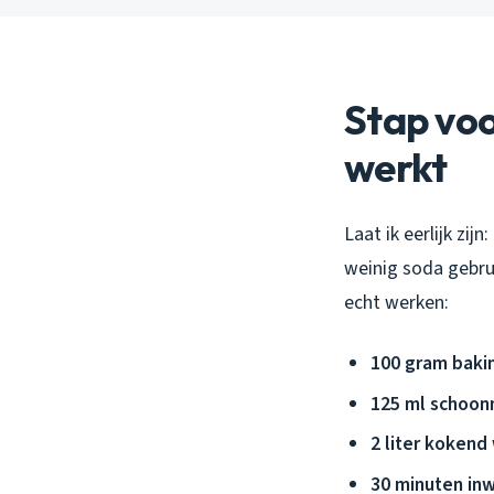
Stap voo
werkt
Laat ik eerlijk zi
weinig soda gebru
echt werken:
100 gram baki
125 ml schoon
2 liter kokend
30 minuten inw