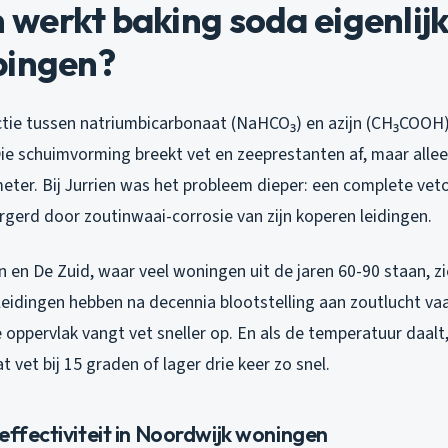
erkt baking soda eigenlijk 
pingen?
tie tussen natriumbicarbonaat (NaHCO₃) en azijn (CH₃COOH)
Die schuimvorming breekt vet en zeeprestanten af, maar allee
eter. Bij Jurrien was het probleem dieper: een complete vet
rgerd door zoutinwaai-corrosie van zijn koperen leidingen.
en De Zuid, waar veel woningen uit de jaren 60-90 staan, zie 
leidingen hebben na decennia blootstelling aan zoutlucht va
 oppervlak vangt vet sneller op. En als de temperatuur daalt,
t vet bij 15 graden of lager drie keer zo snel.
effectiviteit in Noordwijk woningen