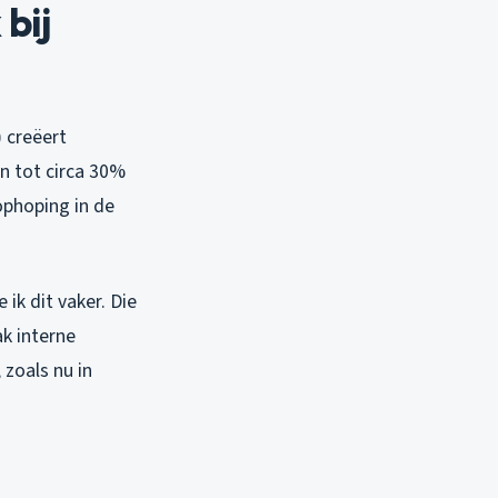
bij
 creëert
n tot circa 30%
ophoping in de
ik dit vaker. Die
ak interne
 zoals nu in