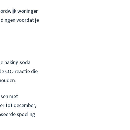
Noordwijk woningen
idingen voordat je
de baking soda
de CO₂-reactie die
 houden.
fasen met
ber tot december,
faseerde spoeling