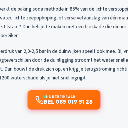
 werkt de baking soda methode in 85% van de lichte verstopp
ater, lichte zeepophoping, of verse vetaanslag van één maal
 stilstaat? Dan heb je te maken met een blokkade die dieper 
bereiken.
rdruk van 2,0-2,5 bar in de duinwijken speelt ook mee. Bij v
teverschillen door de duinligging stroomt het water sneller
t. Dan bouwt de druk zich op, en krijg je terugstroming richt
1200 waterschade als je niet snel ingrijpt.
NU BEREIKBAAR
BEL 085 019 51 28