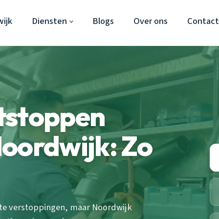
ijk
Diensten
Blogs
Over ons
Contac
tstoppen
oordwijk: Zo
hte verstoppingen, maar Noordwijk