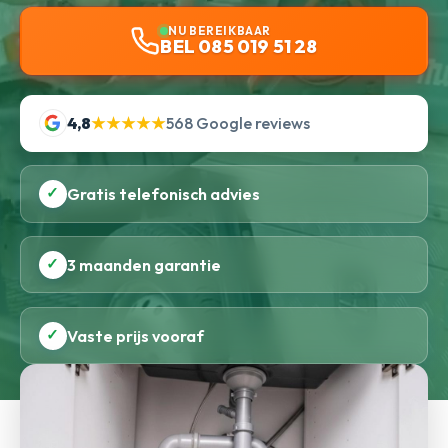
NU BEREIKBAAR
BEL 085 019 51 28
4,8
★★★★★
568 Google reviews
✓
Gratis telefonisch advies
✓
3 maanden garantie
✓
Vaste prijs vooraf