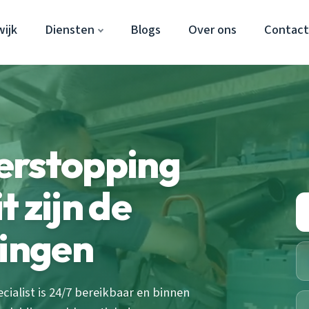
ijk
Diensten
Blogs
Over ons
Contac
erstopping
 zijn de
singen
ialist is 24/7 bereikbaar en binnen