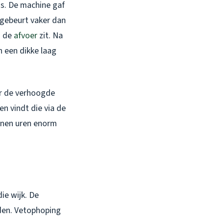
as. De machine gaf
gebeurt vaker dan
n de
afvoer
zit. Na
 een dikke laag
or de verhoogde
n vindt die via de
nnen uren enorm
ie wijk. De
den. Vetophoping