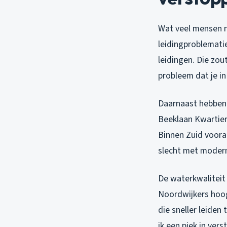
Wat veel mensen ni
leidingproblematie
leidingen. Die zou
probleem dat je in
Daarnaast hebben 
Beeklaan Kwartier
Binnen Zuid voora
slecht met moder
De waterkwalitei
Noordwijkers hoog
die sneller leiden
ik een piek in ver