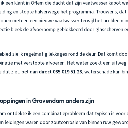
ik een klant in Offem die dacht dat zijn vaatwasser kapot w
lding en stopte halverwege het programma. Trouwens, dat 
kopen meteen een nieuwe vaatwasser terwijl het probleem i
ectie bleek de afvoerpomp geblokkeerd door glasscherven en
gebied zie ik regelmatig lekkages rond de deur. Dat komt do
inatie met verstopte afvoeren. Het water zoekt een uitweg e
e dat ziet,
bel dan direct 085 019 51 28
, waterschade kan bi
ppingen in Gravendam anders zijn
am ontdekte ik een combinatieprobleem dat typisch is voor d
n leidingen waren door zoutcorrosie van binnen ruw gewor