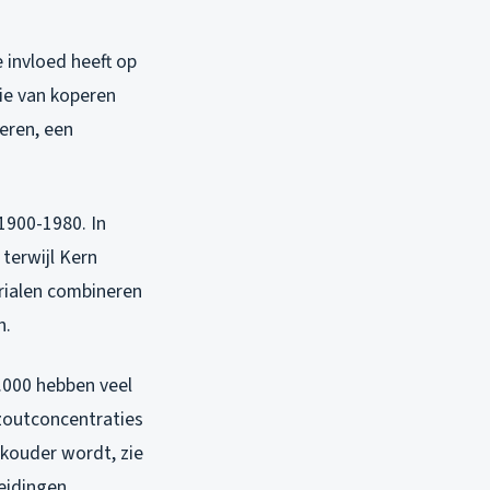
 invloed heeft op
sie van koperen
oeren, een
1900-1980. In
terwijl Kern
rialen combineren
n.
.000 hebben veel
zoutconcentraties
 kouder wordt, zie
leidingen.