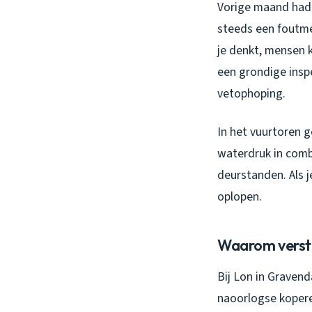
Vorige maand had 
steeds een foutme
je denkt, mensen 
een grondige insp
vetophoping.
In het vuurtoren 
waterdruk in comb
deurstanden. Als j
oplopen.
Waarom versto
Bij Lon in Gravend
naoorlogse kopere