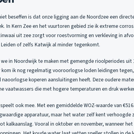
et beseffen is dat onze ligging aan de Noordzee een directe
k. In Kern Zee en het vuurtoren gebied zie ik extreme corro
tinwaai uit zee zorgt voor roestvorming en verkleving in afv
 Leiden of zelfs Katwijk al minder tegenkomt.
we in Noordwijk te maken met gemengde rioolperiodes uit 
 kom ik nog regelmatig vooroorlogse loden leidingen tegen, 
l naoorlogse koperen aansluitingen heeft. Deze oudere mate
ne vaatwassers die met hogere temperaturen en druk werke
t speelt ook mee. Met een gemiddelde WOZ-waarde van €516
waardige apparatuur, maar het water zelf kent verhoogde 
 tot kalkaanslag. Vooral in oktober en november, wanneer het
stoppingen. Het koude water laat vetten sneller stollen in de 